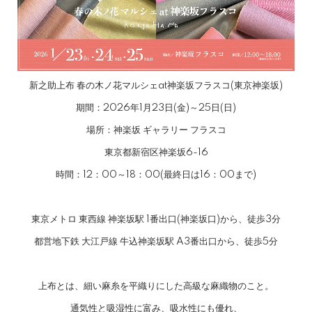
新之助上布 春の木ノ花マルシェat神楽坂フラスコ(東京神楽坂)
期間：2026年1月23日(金)～25日(日)
場所：神楽坂 ギャラリー フラスコ
東京都新宿区神楽坂6-16
時間：12：00～18：00(最終日は16：00まで)
東京メトロ 東西線 神楽坂駅 1番出口(神楽坂口)から、徒歩3分
都営地下鉄 大江戸線 牛込神楽坂駅 A3番出口から、徒歩5分
上布とは、細い麻糸を平織りにした高級な麻織物のこと。
通気性と吸湿性に富み、吸水性にも優れ、