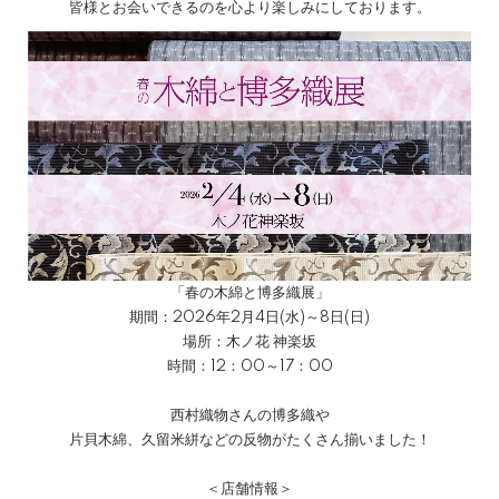
皆様とお会いできるのを心より楽しみにしております。
「春の木綿と博多織展」
期間：2026年2月4日(水)～8日(日)
場所：木ノ花 神楽坂
時間：12：00～17：00
西村織物さんの博多織や
片貝木綿、久留米絣などの反物がたくさん揃いました！
＜店舗情報＞