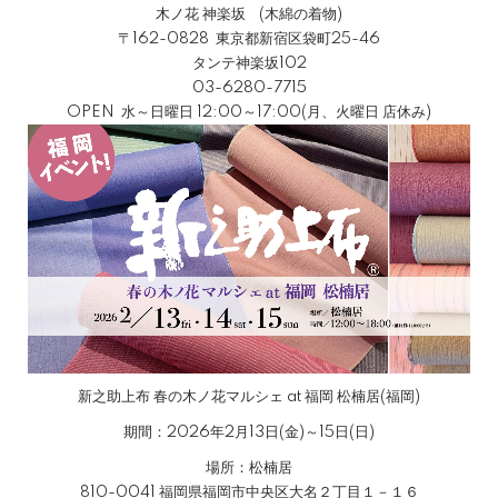
木ノ花 神楽坂 (木綿の着物)
〒162-0828 東京都新宿区袋町25-46
タンテ神楽坂102
03-6280-7715
OPEN 水～日曜日 12:00～17:00(月、火曜日 店休み)
新之助上布 春の木ノ花マルシェ at 福岡 松楠居(福岡)
期間：2026年2月13日(金)～15日(日)
場所：松楠居
810-0041 福岡県福岡市中央区大名２丁目１－１６